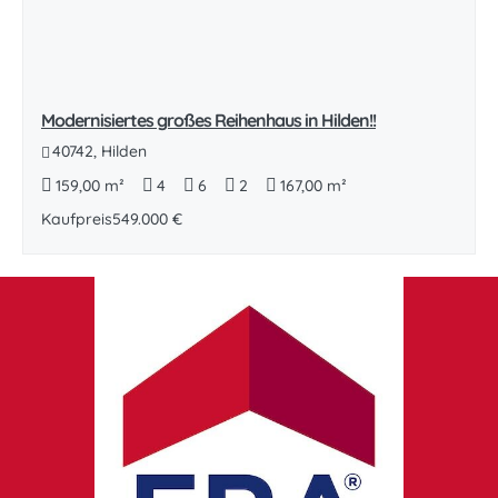
Modernisiertes großes Reihenhaus in Hilden!!
40742, Hilden
159,00 m²
4
6
2
167,00 m²
Kaufpreis
549.000 €