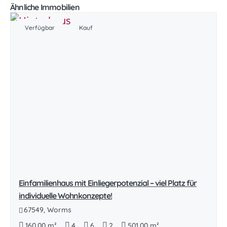
Ähnliche Immobilien
Verfügbar
Kauf
Einfamilienhaus mit Einliegerpotenzial – viel Platz für
individuelle Wohnkonzepte!
67549, Worms
160,00 m²
4
6
2
501,00 m²