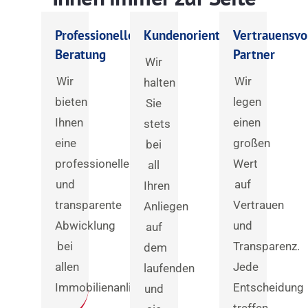
Professionelle
Kundenorientiert
Vertrauensvo
Beratung
Partner
Wir
Wir
Wir
halten
bieten
legen
Sie
Ihnen
einen
stets
eine
großen
bei
professionelle
Wert
all
und
auf
Ihren
transparente
Vertrauen
Anliegen
Abwicklung
und
auf
bei
Transparenz.
dem
allen
Jede
laufenden
Immobilienanliegen.
Entscheidung
und
treffen