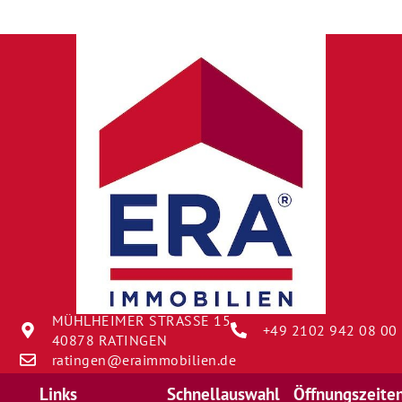
MÜHLHEIMER STRASSE 15
+49 2102 942 08 00
40878 RATINGEN
ratingen@eraimmobilien.de
Links
Schnellauswahl
Öffnungszeite