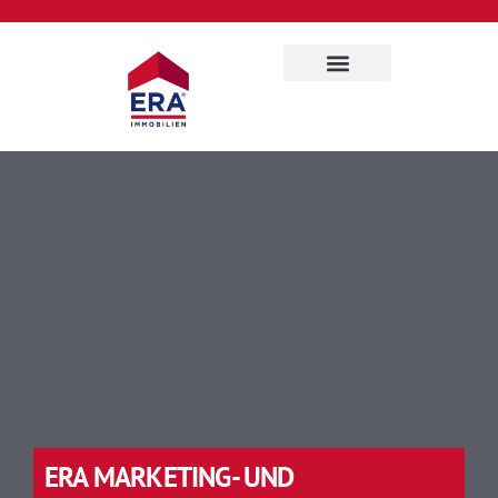
Für Eigentümer
Über uns
ERA MARKETING- UND